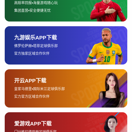
从整体赛果来看，塞内加尔近年来输球场次相对有限，即使
遭遇失利，多数比赛也能够保持较小比分差距，这说明球队
整体竞争力较为稳定，在国际赛场已经具备持续竞争能力。
比赛表现深度解析
塞内加尔最大的特点在于整体攻守平衡。球队在防守端保持
较高专注度，中后场球员之间协同默契，对于高空球、防守
站位以及边路协防均具有较高执行效率，因此面对不同风格
球队时都能够保持较好的防守稳定性。
进攻方面，球队强调快速推进和边路突破，依靠速度优势不
断制造威胁。前锋球员具备较强个人能力，中场则承担衔接
组织任务，使整体进攻更加立体，能够根据不同比赛情况灵
活调整战术策略。
定位球同样成为塞内加尔的重要得分方式。球队拥有身体条