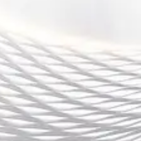
当前国际足坛整体竞争日趋激烈，各支球队之间实力差距不
断缩小。塞内加尔不仅需要面对非洲传统强队的竞争，还将
在世界杯等重大赛事中迎战来自欧洲、南美以及亚洲等地区
的优秀球队，这对整体实力提出更高要求。
从非洲范围来看，多支国家队近年来持续加强青训建设和海
外球员培养，使整体竞争环境更加复杂。塞内加尔要保持领
先优势，需要不断完善技战术体系，同时提升比赛稳定性和
阵容深度，以应对更加密集的国际赛事。
放眼世界足坛，现代足球更加重视整体配合、比赛节奏以及
数据分析。塞内加尔如果能够充分结合现代足球发展趋势，
加强科学训练、体能管理以及技战术创新，将进一步缩小与
世界顶级强队之间的差距。
未来国际竞争格局仍将持续变化，塞内加尔既面临挑战，也
拥有广阔的发展空间。只要坚持完善人才培养体系，加强国
际比赛经验积累，不断提升综合实力，就有望在未来国际赛