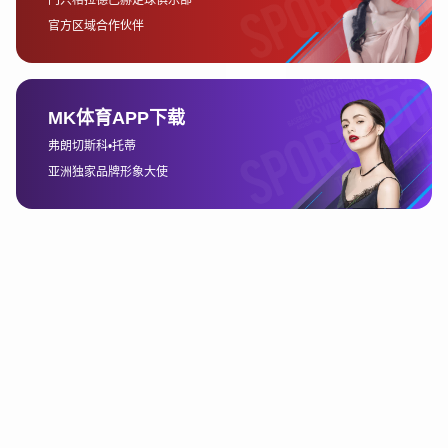
件出色的球员，在角球、任意球进攻中具备明显优势，而防
守定位球时也能够保持较高成功率，这进一步提升了比赛中
的整体竞争能力。
此外，球队比赛心态较为成熟。面对领先局面能够合理控制
比赛节奏，落后情况下也能够通过积极调整寻找机会，展现
出较强的心理素质和团队凝聚力，为整体比赛表现提供了重
要保障。
未来走势发展展望
随着越来越多年轻球员进入国家队，塞内加尔整体阵容正在
逐步完成新老交替。年轻球员拥有更加充沛的体能和更快的
比赛节奏，而经验丰富的老将则继续发挥稳定作用，两者结
合有望进一步提升整体实力。
未来国际赛事竞争将更加激烈，球队需要不断优化战术体