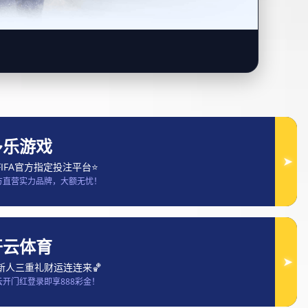
城市新地标
篇章探索
搜索