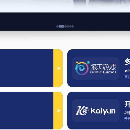
际为中心打造
生活融合发展新
首页
五大联赛
与智慧生活融合发展新篇章”的总体构想展开系