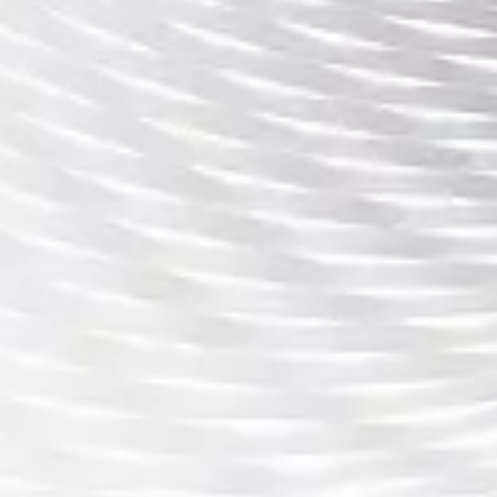
总结：
以i8国际为核心的城市新地标建设，是城市
间更新到数字赋能，从产业集聚到生态优化，
未来，随着智慧城市理念的不断深化，i8国
式升级与生活方式革新，为城市高质量发展提
世界杯亚盘赔率深
分析报告
这类“亚盘赔率+胜
涉及对博彩结果的具