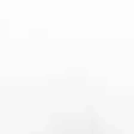
通过长篇深度报道与人物专访，让用户感受到
仅提升了平台专业度，也进一步增强了用户对
验
动体验，通过实时交流与多元娱乐功能，为用
观看资讯的地方，更是一个能够参与互动与表
区交流以及实时聊天室等功能，与其他体育爱
升了观赛参与感，让用户能够在赛事过程中获