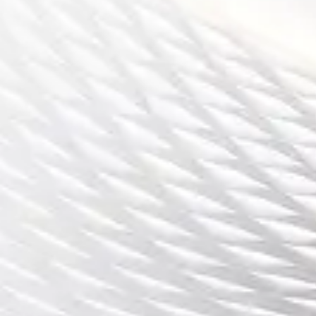
平台还推出多种趣味互动玩法，包括赛事竞猜
互动的同时，可以获得积分奖励与荣誉标识，
效增强了平台活跃度。
为了进一步提升沉浸感，AK体育还不断优化
性化推送等功能，让用户能够随时随地关注赛
户都可以轻松获取自己关注的体育内容。
智能服务创新升
随着人工智能与大数据技术的发展，AK体育
准与高效的服务体验。平台通过智能算法分析
每位用户都能够快速找到自己关注的赛事与资
平台的数据处理能力也是其核心优势之一。通