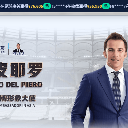
@mac.com
技
五大联赛
体育中心
服务宗旨
2026-05-26 04:59:07