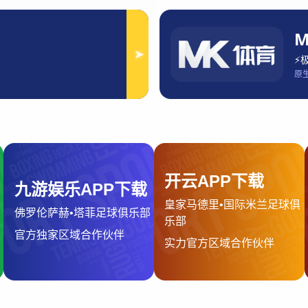
台已经不仅仅停留在赛事播报层面，而是逐渐
服务等多个方向延伸。AK体育聚焦热门赛事
，正是在这样的行业趋势下脱颖而出的综合型
等多领域赛事资源，为用户带来更加全面的体
荐技术，让用户能够更高效地掌握比赛动态。
，打造出集赛事资讯、专家解读、互动社区以
育爱好者，还是刚刚接触体育赛事的新用户，
K体育以科技赋能体育，以互动提升体验，以
的重要代表，为广大用户带来了更加多元化、
盖