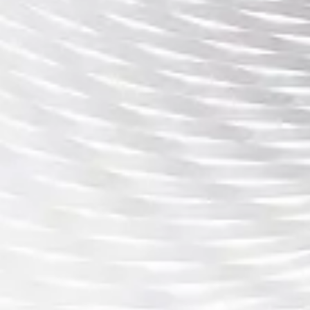
够在短时间内完成赛事信息更新，并通过图表
式，不仅提高了信息获取效率，也增强了用户