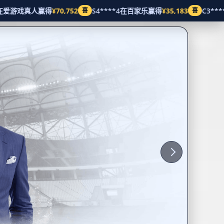
联系一竞技平台