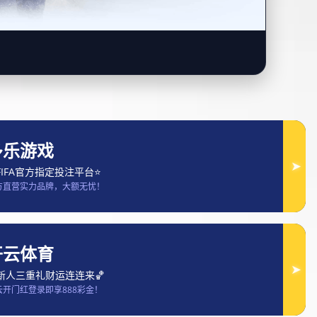
动态深度
体验服务