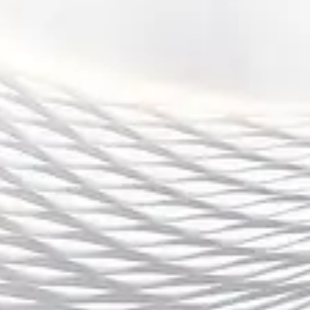
、积分任务以及活动抽奖等内容。用户在参与
从而提升整体使用积极性。这样的娱乐机制有
移动端体验，通过高清直播、实时提醒以及个
事动态。无论是在通勤途中还是休闲时间，用
级
不断推动平台智能化升级，为用户提供更加精
用户兴趣偏好，从而实现内容推荐个性化，让
讯。
过实时数据采集与智能分析系统，AK体育能