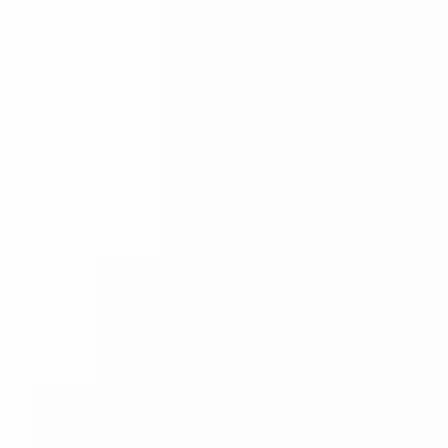
最新资讯
鼎天国际推动数字服务创新发
展构建安全高效多元化平台新
生态愿景
2026-07-24 18:52:13
足球阻挡犯规界定标准解析与
判罚依据研究及比赛应用探讨
分析
2026-07-23 18:52:22
足球手抛球掀起快速反击浪潮