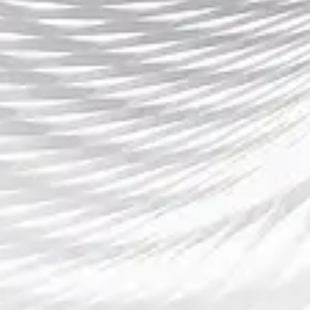
聚焦KPL联赛金靴奖候选名单解析谁能问鼎射
手荣耀之巅
在当前KPL（王者荣耀职业联赛）赛季中，金靴奖的角逐被
视为射手荣耀的最高象征：谁能在众多顶尖射手中脱颖而
出，登顶得分排行榜的巅峰？本文首先从整体格局与背景入
手，对金靴奖的历史价值、评选机制和当前赛季的...