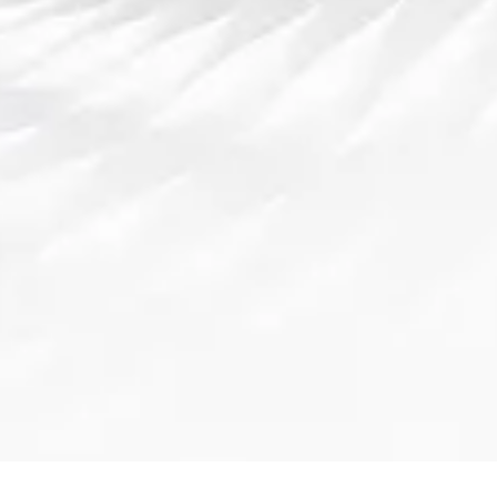
从电竞比赛录像回放到实战提升的系统化观赛
攻略解析方法全流程
本文将以“从电竞比赛录像回放到实战提升的系统化观赛攻
略解析方法全流程”为核心，系统讲解如何将观赛从被动娱
乐升级为主动吸收、转化、应用的学习过程。文章首先总结
观赛的整体价值，包括理解版本趋势、学习职业选...
搜索
Search...