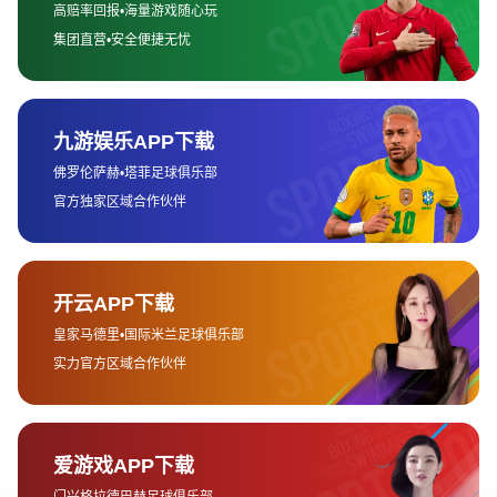
退票时限是退票过程中至关重要的一项规定。通常，意甲门
票的退票政策会明确规定可退票的时间范围。大部分平台要
求退票必须在比赛开始前的一定时间内提出，常见的规定是
比赛前48小时内提出退票申请。超过此时限后，平台通常
不再接受退票申请，甚至可能收取部分费用作为违约金。
除此之外，具体的退票政策可能会因赛事性质、售票平台及
所购买的票种而有所不同。例如，VIP票、贵宾票等高端票
种的退票政策可能会更加严格，且退款额度相对较少。某些
赛事在特殊情况下（如因疫情等不可抗力因素）会放宽退票
条件，允许球迷在更宽松的条件下进行退票。
有些平台也会提供部分退款的政策，球迷可以选择是否接
受。如果某场比赛因为恶劣天气或其他不可预测的因素被取
消，部分平台可能提供全额退款，或允许球迷将门票退换为
其他场次的门票。具体政策需要通过购票平台的官方公告或
客服咨询确认。