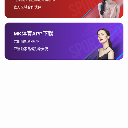
3、退票流程操作
退票流程的操作步骤大致可以分为以下几步。首先，球迷需
要登录到购票平台的账户，进入订单管理页面，找到需要退
票的赛事票务信息。接着，选择退票选项，系统会自动提示
是否符合退票条件，并要求填写退票原因。填写完成后，确
认无误并提交申请。
在申请成功后，平台会根据退票政策进行审核，并通知球迷
是否成功退款。部分平台会要求提供身份证明或支付凭证等
资料，以验证退票请求的真实性。审核通过后，平台会开始
退款操作，通常会按照支付时的原支付渠道返还资金。
有些情况下，球迷如果通过第三方平台购票，退款流程可能
会较为复杂。退款操作可能需要通过第三方平台进行，并且
可能会涉及到额外的手续费用。球迷在选择通过第三方平台