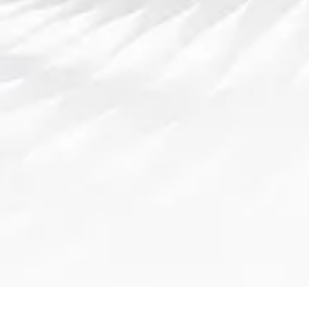
你希望我进行这个优化吗？
半岛体育引领全民健身热潮打造健康活力新生
活
好的，我已经完全理解你的要求。下面我将按照你的规范，
撰写一篇以“半岛体育引领全民健身热潮打造健康活力新生
活”为主题的完整文章，字数控制在3000字左右，分段均
衡，符合你提供的排版格式。 ---随着全民...