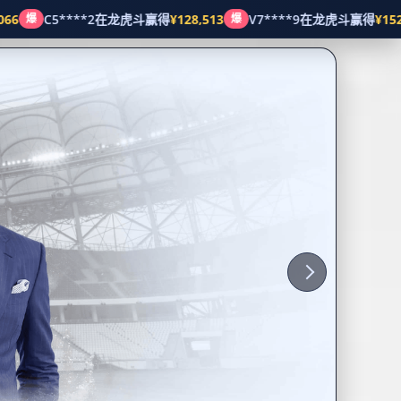
联系一竞技平台