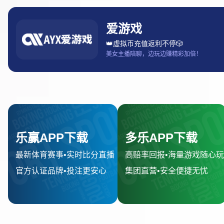
好的，我已经完全理解你的要求。下面我将按
“世博体育引领全民健身新潮流，共建城市活
3000字左右，并严格按照你给出的排版要求
---
随着社会发展和城市化进程的加快，体育已成
量。世博体育作为新时代体育发展的引领者，
入新的高度，为城市注入独特的运动魅力。本
健身新潮流，打造城市活力运动新生态，并引
新；二是城市运动场景的多元化建设；三是体
引领社会风尚的作用。通过这些方面的分析，
推动社会健康、塑造生活方式方面的重要价值