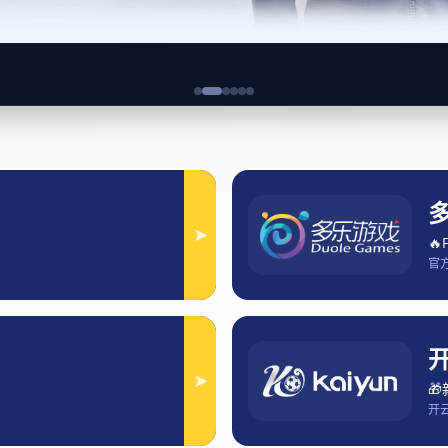
育引领全民健身
活力运动新生态
尚
首页
体育中心