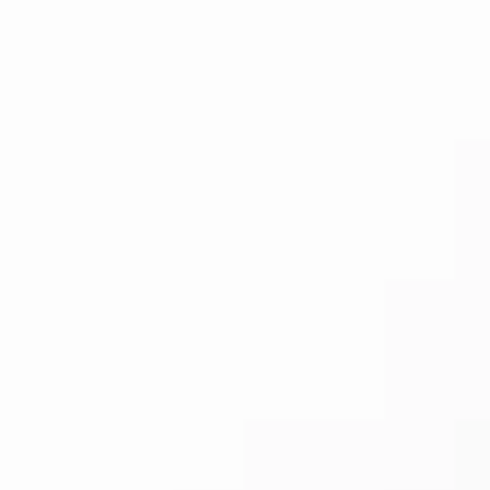
门将精准发动攻防转换新战术
解析篇
2026-07-22 20:28:11