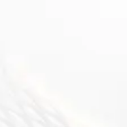
在新时代背景下，体育产业与科技融合成为推
能穿戴设备、运动大数据分析和虚拟现实健身
案，实现了运动方式的现代化和智能化。
通过科技赋能，世博体育能够实时监测运动数
议。这种精准化服务不仅提高了运动效果，也
参与健身活动。
此外，科技的应用还推动了线上线下运动场景
虚拟运动社区，市民不仅可以随时随地参与运
流，形成全民健身的新生态和全新的社会互动
4、体育文化引