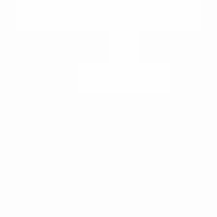
关键环节。世博体育通过打造多样化的运动空
心，为市民提供便捷的运动条件，满足不同年
舒适性和互动性。例如，绿化覆盖的跑道、智
动体验，还增强了居民夜间活动的安全感，鼓
艺术融合，通过主题运动广场、运动雕塑和互
独特的城市运动氛围，使健身活动成为城市生
技融合